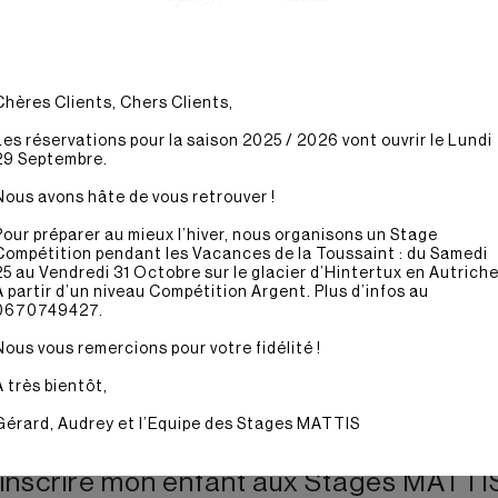
Chères Clients, Chers Clients,
Les réservations pour la saison 2025 / 2026 vont ouvrir le Lundi
estions
29 Septembre.
Nous avons hâte de vous retrouver !
Pour préparer au mieux l’hiver, nous organisons un Stage
Compétition pendant les Vacances de la Toussaint : du Samedi
25 au Vendredi 31 Octobre sur le glacier d’Hintertux en Autriche
A partir d’un niveau Compétition Argent. Plus d’infos au
0670749427.
Nous vous remercions pour votre fidélité !
A très bientôt,
Gérard, Audrey et l’Equipe des Stages MATTIS
je inscrire mon enfant aux Stages MATTI