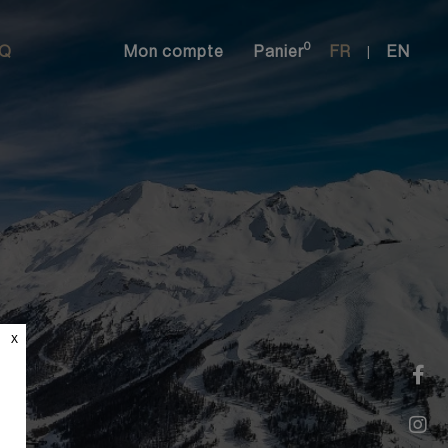
0
AQ
Mon compte
Panier
FR
EN
|
x