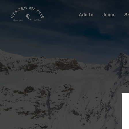
Adulte
Jeune
S