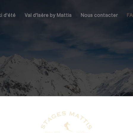
ki d'été
Val d'Isère by Mattis
Nous contacter
F