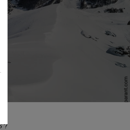
.
S ?