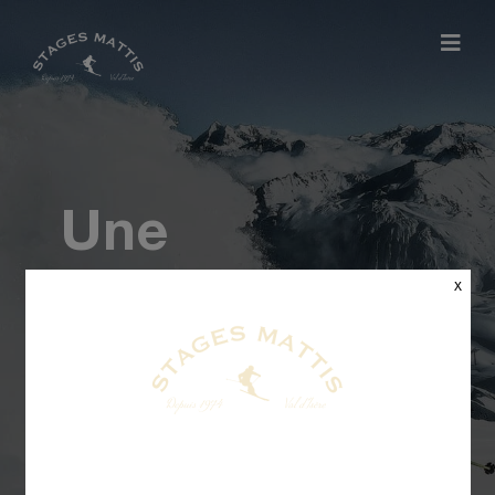
Une
expérience
x
de ski unique